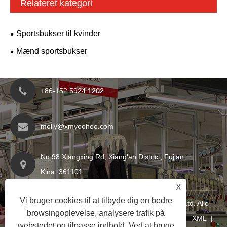
Relateret kategori
Sportsbukser til kvinder
Mænd sportsbukser
+86-152 5924 1202
molly@xmyoohoo.com
No.98 Xiangxing Rd, Xiang’an District, Fujian,
Kina. 361101
X
Vi bruger cookies til at tilbyde dig en bedre
Copyright © 2024 Xiamen Evaricky Trading Co., Ltd. Alle
browsingoplevelse, analysere trafik på
rettigheder forbeholdt
Links
|
Sitemap
|
RSS
|
XML
|
webstedet og tilpasse indhold. Ved at bruge