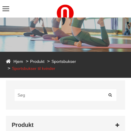
duct
Hjem
Produkt
Sportsbukser
Sportsbukser til kvinder
Produkt