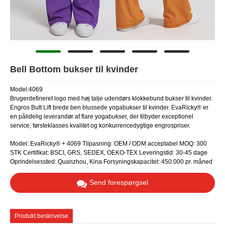
Bell Bottom bukser til kvinder
Model:4069
Brugerdefineret logo med høj talje udendørs klokkebund bukser til kvinder.
Engros Butt Lift brede ben blussede yogabukser til kvinder. EvaRicky® er
en pålidelig leverandør af flare yogabukser, der tilbyder exceptionel
service, førsteklasses kvalitet og konkurrencedygtige engrospriser.
Model: EvaRicky® + 4069 Tilpasning: OEM / ODM acceptabel MOQ: 300
STK Certifikat: BSCI, GRS, SEDEX, OEKO-TEX Leveringstid: 30-45 dage
Oprindelsessted: Quanzhou, Kina Forsyningskapacitet: 450.000 pr. måned
Send forespørgsel
Produkt beskrivelse