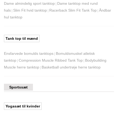
Dame almindelig sport tanktop
Dame tanktop med rund
|
hals
Slim Fit hvid tanktop
Racerback Slim Fit Tank Top
Åndbar
|
|
|
hul tanktop
Tank top til mænd
Ensfarvede bomulds tanktops
Bomuldsmuskel atletisk
|
tanktop
Compression Muscle Ribbed Tank Top
Bodybuilding
|
|
Muscle herre tanktop
Basketball undertrøje herre tanktop
|
Sportssæt
Yogasæt til kvinder