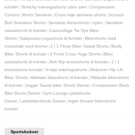
kvinder
Stretchy træningsshorts uden søm
Compression
|
|
Contour Shorts Sømløse
Cross-talje sømløse shorts
Scrunch
|
|
Butt Seamless Shorts
Sømløse dameshorts i nylon
Sømløse
|
|
sweatshorts til kvinder
Camouflage Tie Dye Biker
|
Shorts
Sidepocket yogashorts til kvinder
Bikershorts med
|
|
snoretræk med lomme
2 I 1 Flowy Biker Sweat Shorts
Booty
|
|
Biker Shorts til kvinder
V Front Cross Yoga Shorts
Biker
|
|
sweatshorts til kvinder
Anti-Slip tennisshorts til kvinder
2 i 1
|
|
tennisshorts kvinder
V-talje-træningsshorts
Abdomen Hip Lift
|
|
Biker Shorts
Atletiske bikershorts til kvinder
Ribbede bikershorts
|
|
til kvinder
Jogger Sweat biker Shorts Damer
Compression Black
|
|
Bike Shorts Damer
Gym Lounge cykelshorts
|
Damer
Løbebikershorts Damer
Ingen forsøm bikershorts
|
|
kvinder
Sportsbukser