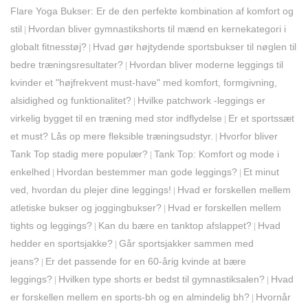
Flare Yoga Bukser: Er de den perfekte kombination af komfort og
stil
Hvordan bliver gymnastikshorts til mænd en kernekategori i
|
globalt fitnesstøj?
Hvad gør højtydende sportsbukser til nøglen til
|
bedre træningsresultater?
Hvordan bliver moderne leggings til
|
kvinder et "højfrekvent must-have" med komfort, formgivning,
alsidighed og funktionalitet?
Hvilke patchwork -leggings er
|
virkelig bygget til en træning med stor indflydelse
Er et sportssæt
|
et must? Lås op mere fleksible træningsudstyr.
Hvorfor bliver
|
Tank Top stadig mere populær?
Tank Top: Komfort og mode i
|
enkelhed
Hvordan bestemmer man gode leggings?
Et minut
|
|
ved, hvordan du plejer dine leggings!
Hvad er forskellen mellem
|
atletiske bukser og joggingbukser?
Hvad er forskellen mellem
|
tights og leggings?
Kan du bære en tanktop afslappet?
Hvad
|
|
hedder en sportsjakke?
Går sportsjakker sammen med
|
jeans?
Er det passende for en 60-årig kvinde at bære
|
leggings?
Hvilken type shorts er bedst til gymnastiksalen?
Hvad
|
|
er forskellen mellem en sports-bh og en almindelig bh?
Hvornår
|