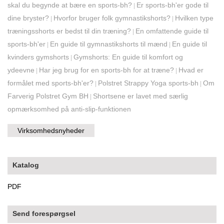
skal du begynde at bære en sports-bh?
Er sports-bh'er gode til
|
dine bryster?
Hvorfor bruger folk gymnastikshorts?
Hvilken type
|
|
træningsshorts er bedst til din træning?
En omfattende guide til
|
sports-bh'er
En guide til gymnastikshorts til mænd
En guide til
|
|
kvinders gymshorts
Gymshorts: En guide til komfort og
|
ydeevne
Har jeg brug for en sports-bh for at træne?
Hvad er
|
|
formålet med sports-bh'er?
Polstret Strappy Yoga sports-bh
Om
|
|
Farverig Polstret Gym BH
Shortsene er lavet med særlig
|
opmærksomhed på anti-slip-funktionen
Virksomhedsnyheder
Katalog
PDF
Send forespørgsel