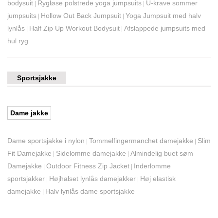
bodysuit
Rygløse polstrede yoga jumpsuits
U-krave sommer
|
|
jumpsuits
Hollow Out Back Jumpsuit
Yoga Jumpsuit med halv
|
|
lynlås
Half Zip Up Workout Bodysuit
Afslappede jumpsuits med
|
|
hul ryg
Sportsjakke
Dame jakke
Dame sportsjakke i nylon
Tommelfingermanchet damejakke
Slim
|
|
Fit Damejakke
Sidelomme damejakke
Almindelig buet søm
|
|
Damejakke
Outdoor Fitness Zip Jacket
Inderlomme
|
|
sportsjakker
Højhalset lynlås damejakker
Høj elastisk
|
|
damejakke
Halv lynlås dame sportsjakke
|