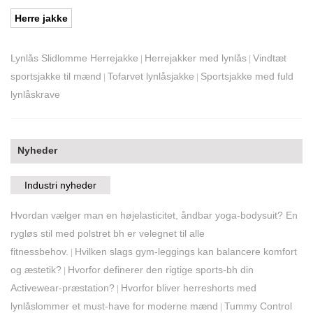
Herre jakke
Lynlås Slidlomme Herrejakke
Herrejakker med lynlås
Vindtæt
|
|
sportsjakke til mænd
Tofarvet lynlåsjakke
Sportsjakke med fuld
|
|
lynlåskrave
Nyheder
Industri nyheder
Hvordan vælger man en højelasticitet, åndbar yoga-bodysuit? En
rygløs stil med polstret bh er velegnet til alle
fitnessbehov.
Hvilken slags gym-leggings kan balancere komfort
|
og æstetik?
Hvorfor definerer den rigtige sports-bh din
|
Activewear-præstation?
Hvorfor bliver herreshorts med
|
lynlåslommer et must-have for moderne mænd
Tummy Control
|