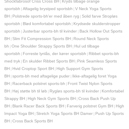
Shockfabrosof Criss Cross BH
Kryds tilbage orange
|
sportsbh
Aftagelig brystped sportsbh
V Neck Yoga Sports
|
|
BH
Polstrede sports-bh'er med åben ryg
Solid farve Stropløs
|
|
sportsbh
Blød komfortabel sportsbh
Krydsede skulderstropper
|
|
sportsbh
Justerbar sports-bh til kvinder
Back Hollow Out Sports
|
|
BH
Slim Fit Compression Sports BH
Round Neck Sports
|
|
bh
One Shoulder Strappy Sports BH
Hul ud tilbage
|
|
sportsbh
Forreste lynlås, der kører sportsbh
Ribbet sports-bh
|
|
med tryk
En skulder Ribbet Sports BH
Pink Seamless Sports
|
|
BH
Hvid Croptop Sport BH
High Support Gym Sports
|
|
BH
sports-bh med aftagelige puder
Ikke-aftagelig foret Yoga
|
|
BH
Racerback polstret sports-bh
Front Twist Nylon Sports
|
|
BH
Høj støtte bh til løb
Rygløs sports-bh til kvinder
Komfortabel
|
|
|
Strappy BH
High Neck Gym Sports BH
Cross Back Push Up
|
|
BH
Blank Racer Back Sports BH
Farverig polstret Gym BH
High
|
|
|
Impact Yoga BH
Stretch Yoga Sports BH Damer
Push Up Sports
|
|
BH
Cross Back Sports BH
|