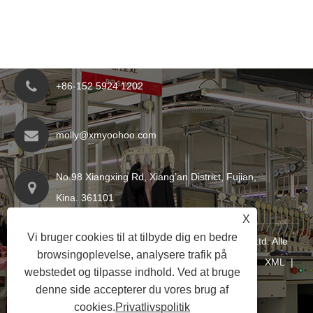
+86-152 5924 1202
molly@xmyoohoo.com
No.98 Xiangxing Rd, Xiang’an District, Fujian,
Kina. 361101
X
Vi bruger cookies til at tilbyde dig en bedre
Copyright © 2024 Xiamen Evaricky Trading Co., Ltd. Alle
browsingoplevelse, analysere trafik på
rettigheder forbeholdt
Links
|
Sitemap
|
RSS
|
XML
|
webstedet og tilpasse indhold. Ved at bruge
Privatlivspolitik
|
denne side accepterer du vores brug af
cookies.
Privatlivspolitik