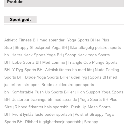
Produkt
Sport godt
Athletic Fitness BH med spænder
Yoga Sports BH'er Plus
|
Size
Strappy Shockproof Yoga BH
Ikke-aftagelig polstret sports-
|
|
bh
Halter Neck Sports Yoga BH
Scoop Neck Yoga Sports
|
|
BH
Løbe Sports BH Med Lomme
Triangle Cup Plunge Sports
|
|
BH
Y Ryg Sports BH
Atletisk fitness-bh med lås
Nude Feeling
|
|
|
Sports BH
Bløde Yoga Sports BH'er uden ryg
Sports BH med
|
|
justerbare stropper
Brede skulderstropper sports-
|
bh
Komfortable Push Up Sports BH'er
High Support Yoga Sports
|
|
BH
Justerbar trænings-bh med spænde
Yoga Sports BH Plus
|
|
Size
Ribbed firkantet hals sportsbh
Push Up Mesh Sports
|
|
BH
Front lynlås faste puder sportsbh
Polstret Strappy Yoga
|
|
Sports BH
Ribbed fugtighedsvejr sportsbh
Strappy
|
|