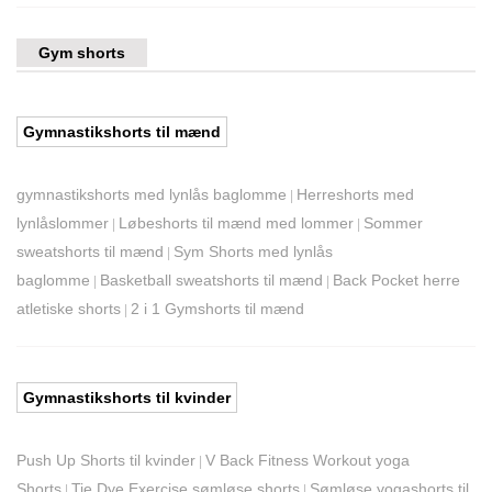
Gym shorts
Gymnastikshorts til mænd
gymnastikshorts med lynlås baglomme
Herreshorts med
|
lynlåslommer
Løbeshorts til mænd med lommer
Sommer
|
|
sweatshorts til mænd
Sym Shorts med lynlås
|
baglomme
Basketball sweatshorts til mænd
Back Pocket herre
|
|
atletiske shorts
2 i 1 Gymshorts til mænd
|
Gymnastikshorts til kvinder
Push Up Shorts til kvinder
V Back Fitness Workout yoga
|
Shorts
Tie Dye Exercise sømløse shorts
Sømløse yogashorts til
|
|