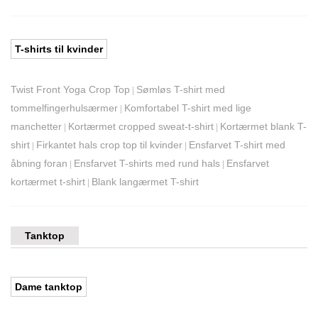
T-shirts til kvinder
Twist Front Yoga Crop Top
Sømløs T-shirt med
|
tommelfingerhulsærmer
Komfortabel T-shirt med lige
|
manchetter
Kortærmet cropped sweat-t-shirt
Kortærmet blank T-
|
|
shirt
Firkantet hals crop top til kvinder
Ensfarvet T-shirt med
|
|
åbning foran
Ensfarvet T-shirts med rund hals
Ensfarvet
|
|
kortærmet t-shirt
Blank langærmet T-shirt
|
Tanktop
Dame tanktop