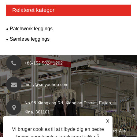
Relateret kategori
Patchwork leggings
Sømløse leggings
+86-152 5924 1202
molly@xmyoohoo.com
No.98 Xiangxing Rd, Xiang’an District, Fujian,
Kina. 361101
X
Vi bruger cookies til at tilbyde dig en bedre
Copyright © 2024 Xiamen Evaricky Trading Co., Ltd. Alle
browsingoplevelse, analysere trafik på