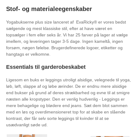
Stof- og materialeegenskaber
Yogabukserne plus size lanceret af EvaRicky® er vores bedst
sælgende og mest klassiske stil, efter at have været en
topsælger i fem eller seks år. Vi har 25 farver på lager at vælge
imellem, og leveringen tager 3-5 dage. Ingen kameltå, ingen
forsøm, nøgen følelse. Brugerdefinerede logoer, etiketter og
hangtags er velkomne.
Essentials til garderobeskabet
Ligesom en buks er leggings utroligt alsidige, velegnede til yoga,
løb, løft, slappe af og løbe ærinder. De er endnu mere alsidige
end bukser på grund af deres strækbarhed og evne til at smigre
næsten alle kropstyper. Den er venlig hudvenlig - Leggings er
mere behagelige og blødere end jeans. Sæt dem blot sammen
med en løs og overdimensioneret top for at skabe en slående
kontrast, der får selv sorte leggings til kvinder til at se
usædvanligt søde ud.