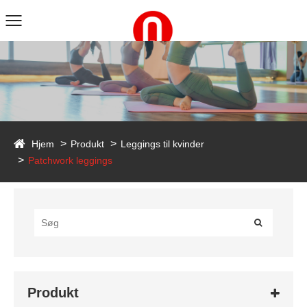
duct
Hjem
Produkt
Leggings til kvinder
Patchwork leggings
Produkt