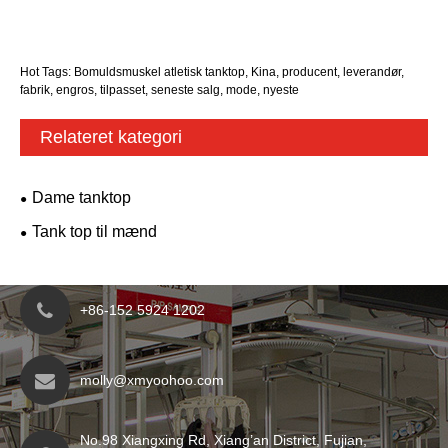
Hot Tags: Bomuldsmuskel atletisk tanktop, Kina, producent, leverandør,
fabrik, engros, tilpasset, seneste salg, mode, nyeste
Relateret kategori
Dame tanktop
Tank top til mænd
+86-152 5924 1202
molly@xmyoohoo.com
No.98 Xiangxing Rd, Xiang’an District, Fujian,